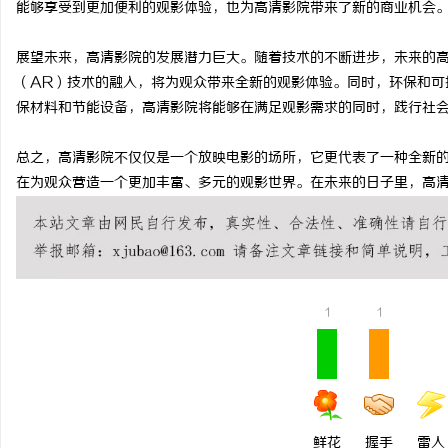
能够享受到更加便利的观影体验，也为高清影院带来了新的商业机会
武汉配眼镜 上海配眼镜
温婉灵动，一眼万年！久
展望未来，高清影院的发展潜力巨大。随着技术的不断进步，未来的高
唇，才是你整张脸的点睛
民
（AR）技术的融入，将为观众带来全新的观影体验。同时，环保和可
气质加分项
保材料和节能设备，高清影院将能够在满足观影需求的同时，践行社
总之，高清影院不仅仅是一个放映电影的场所，它更代表了一种全新
在为观众营造一个更加丰富、多元的观影世界。在未来的日子里，高
网
1
1
鲜花
握手
雷人