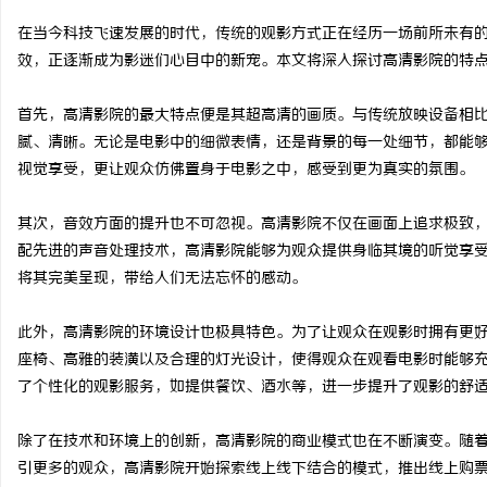
在当今科技飞速发展的时代，传统的观影方式正在经历一场前所未有
效，正逐渐成为影迷们心目中的新宠。本文将深入探讨高清影院的特
首先，高清影院的最大特点便是其超高清的画质。与传统放映设备相
川
腻、清晰。无论是电影中的细微表情，还是背景的每一处细节，都能
视觉享受，更让观众仿佛置身于电影之中，感受到更为真实的氛围。
其次，音效方面的提升也不可忽视。高清影院不仅在画面上追求极致
配先进的声音处理技术，高清影院能够为观众提供身临其境的听觉享
将其完美呈现，带给人们无法忘怀的感动。
此外，高清影院的环境设计也极具特色。为了让观众在观影时拥有更
便
座椅、高雅的装潢以及合理的灯光设计，使得观众在观看电影时能够
了个性化的观影服务，如提供餐饮、酒水等，进一步提升了观影的舒
除了在技术和环境上的创新，高清影院的商业模式也在不断演变。随
引更多的观众，高清影院开始探索线上线下结合的模式，推出线上购