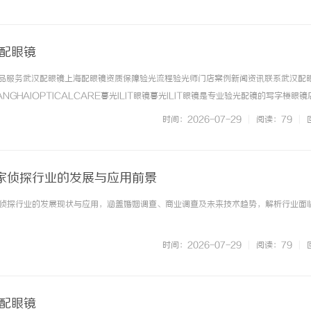
. ...……
海配眼镜
镜产品服务武汉配眼镜上海配眼镜资质保障验光流程验光师门店案例新闻资讯联系武汉配眼
NGHAIOPTICALCARE暮光ILIT眼镜暮光ILIT眼镜是专业验光配镜的写字楼眼
有4家门店。以完整验光、正品镜片、透明价格和直营售后为基础，全场镜片40%-6
时间：2026-07-29
|
阅读：79
|
 ...……
家侦探行业的发展与应用前景
侦探行业的发展现状与应用，涵盖婚姻调查、商业调查及未来技术趋势，解析行业面
时间：2026-07-29
|
阅读：79
|
海配眼镜