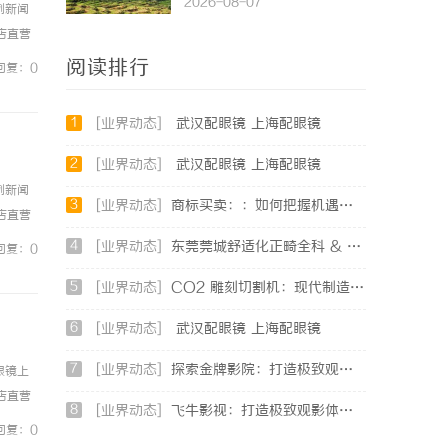
2026-08-07
例新闻
镜店直营
0%优
阅读排行
回复：0
1
[业界动态]
武汉配眼镜 上海配眼镜
2
[业界动态]
武汉配眼镜 上海配眼镜
例新闻
3
[业界动态]
商标买卖：：如何把握机遇与规避风险
镜店直营
0%优
4
[业界动态]
东莞莞城舒适化正畸全科 & 无痛种牙就诊避坑攻略
回复：0
5
[业界动态]
CO2 雕刻切割机：现代制造业的变革者
6
[业界动态]
武汉配眼镜 上海配眼镜
7
[业界动态]
探索金牌影院：打造极致观影体验的现代影院典范
眼镜上
镜店直营
8
[业界动态]
飞牛影视：打造极致观影体验的影视娱乐平台
0%优
回复：0