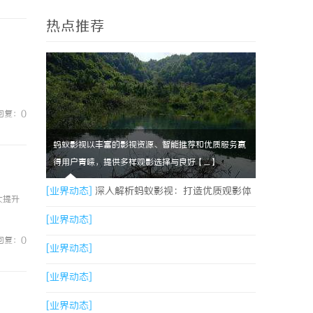
热点推荐
回复：0
蚂蚁影视以丰富的影视资源、智能推荐和优质服务赢
得用户青睐，提供多样观影选择与良好【....】
[业界动态]
深入解析蚂蚁影视：打造优质观影体
大提升
验的领先平台
[业界动态]
回复：0
[业界动态]
[业界动态]
[业界动态]