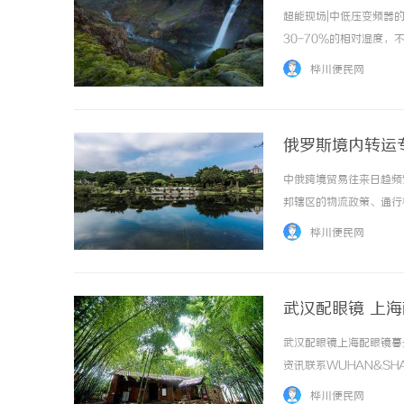
超能现场|中低压变频器
30-70%的相对湿度
区”。但这份舒适，会随
桦川便民网
同样也会“高反”。工业自动
俄罗斯境内转运
中俄跨境贸易往来日趋频
邦辖区的物流政策、通行
槛，成为不少跨境企业的运营
桦川便民网
武汉配眼镜 上
武汉配眼镜上海配眼镜暮
资讯联系WUHAN&SHA
品牌，现于武汉与上海设
桦川便民网