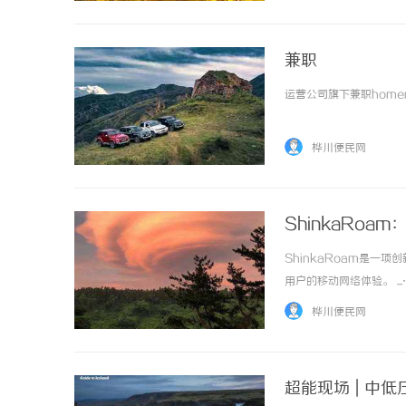
兼职
运营公司旗下兼职homenews
桦川便民网
ShinkaRo
ShinkaRoam是
用户的移动网络体验。 ..
桦川便民网
超能现场 | 中