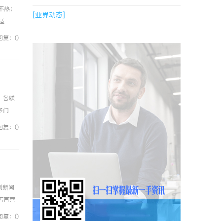
不热；
[业界动态]
适
频器，
回复：0
，各联
多门
回复：0
例新闻
镜店直营
0%优
回复：0