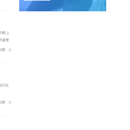
镜/上
镜店直营
0%优
回复：0
临的挑
回复：0