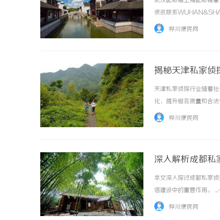
武汉配眼镜上海配眼镜暮
资讯联系WUHAN&SHA
品牌，现于武汉与上海设
桦川便民网
惠，兼顾高专业度与高性价比..
揭秘天津私家侦
天津私家侦探行业随着社
揭秘！专业充电桩项目软件开发商，究竟藏着
深度解析槟
化，提升服务质量和合法性。
哪些行业秘诀？
桦川便民网
深入解析成都私
本文深入探讨成都私家侦
信建设中的重要作用。 ..
桦川便民网