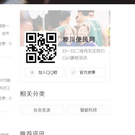
适配一
，由天
桦川便民网
创交流
回复：0
扫一扫二维码关注我们
Get最新资讯
加入QQ群
官方微博
行切割
机的工
相关分类
技术是
回复：0
社会生活
智能科技
推荐资讯