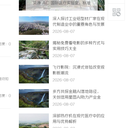
贝净 AC 国际医疗实验室，标准
化研发体系全解析
深入探讨工业铝型材厂家在现
代制造业中的重要角色与发展
趋势
2026-08-07
揭秘免费看电影的多种方式与
回复：0
实用技巧大全
2026-08-07
飞行影院：沉浸式体验改变观
影新潮流
推动知
2026-08-07
多方共探金融AI落地路径，
回复：0
天创信用星图AI助力产业金
融智能升级
2026-08-07
深部热疗机在现代医疗中的应
用与优势解析