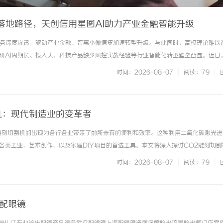
I落地路径，天创信用星图AI助力产业金融智能升级
业务深度渗透，驱动产业金融、普惠小微信贷加速转型升级。与此同时，高校理论难以
研AI周期长、投入大，科技产品缺少风控实战经验等行业智能化转型壁垒凸显。近日
I驱动普惠及产业金融创新闭门交流会，搭建起“产业机构+科技企业+学术研究”三方共
时间：2026-08-07
|
阅读：79
|
场景的合规落地、... ...……
机：现代制造业的变革者
雕刻切割机的出现为各行各业带来了前所未有的便利和效率。这种利用二氧化碳激光进
各类工业、艺术创作、以及家庭DIY项目的首选工具。本文将深入探讨CO2雕刻切割
点，以及未来的发展趋势。一、CO2雕刻切割机的工作原理CO2雕刻切割机的核心
时间：2026-08-07
|
阅读：79
|
由气体（主要是氦、氮... ...……
海配眼镜