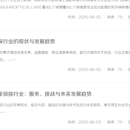
光ILIT专业验光配镜产品服务武汉配眼镜上海配眼镜资质保障验光流程验光师门店案
NGHAIOPTICALCARE暮光ILIT眼镜暮光ILIT眼镜是专业验光配镜的写字楼眼
有4家门店。以完整验光、正品镜片、透明价格和直营售后为基础，全场镜片40%-6
时间：2026-08-05
|
阅读：79
|
. ...……
探行业的现状与发展趋势
会需求增加快速发展，涵盖婚姻、商业调查等领域。面对法律和技术挑战，行业正推
榔招商策略与市场潜力全面指南
武汉配眼镜 上海配眼镜
 ...……
时间：2026-08-05
|
阅读：79
|
家侦探行业：服务、挑战与未来发展趋势
探行业的发展现状、服务内容、面临的法律与技术挑战及未来趋势，展示其在社会安
.……
时间：2026-08-03
|
阅读：79
|