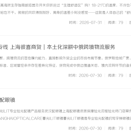
的高海拔生存指南断路器及开关你听说过“生理舒适区”吗？18-21℃的温度，不冷也
，不粘也不干。微微的风吹得刚刚好，周身的温差小到没感觉——这就是人体自己的“舒
着海拔的爬升，被一点点撕碎。在高海拔面前，人会高反，作为工业心脏的中低压变
时间：2026-07-31
|
阅读：79
|
化产品症状一：呼吸窘迫... ...……
专线 上海彼喜商贸｜本土化深耕中俄跨境物流服务
繁，跨境物流的落地履约能力，直接影响外贸企业的市场布局节奏。俄罗斯地域广袤
标准、区域管控条件存在差异化特征，货物完成中俄边境通关后，境内流转环节的诸
难点。 ...……
时间：2026-07-30
|
阅读：79
|
海配眼镜
光ILIT专业验光配镜产品服务武汉配眼镜上海配眼镜资质保障验光流程验光师门店案
NGHAIOPTICALCARE暮光ILIT眼镜暮光ILIT眼镜是专业验光配镜的写字楼眼
有4家门店。以完整验光、正品镜片、透明价格和直营售后为基础，全场镜片40%-6
时间：2026-07-30
|
阅读：79
|