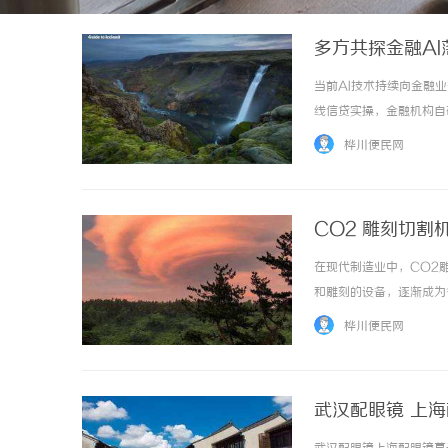
多方共探金融A
当前AI技术持续向金融
线信贷实操，金融机构自
创信用主办的2026A
桦川便民网
平台，聚焦AI技术在信贷风控
CO2 雕刻切割
在现代制造业中，CO2
和雕刻的设备，逐渐成为
作原理、应用领域、优缺
桦川便民网
二氧化碳激光。这种激光器是
武汉配眼镜 上