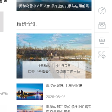
影产
势与实际
揭秘乌鲁木齐私人侦探行业的发展与应用前景
深入了解昆
南
精选资讯
业界动态
|
桦川便民网
探索“云看看”：引领未来视觉体
验的新风潮
武汉配眼镜 上海配眼镜
与评论
2026-08-05
揭秘成都私家侦探行业的真实