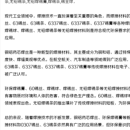
条,无铅锡条,无铅焊锡膏,焊锡条,锡全球，
现代工业领域中，焊接技术一直扮演着至关重要的角色，而焊接材料的
丝、63锡丝、63锡条、6337锡丝、6337锡条、6337锡膏等
焊锡球、焊锡丝、无铅焊锡条等无铅焊接材料则是符合现代环保要求
川
应用。
铜铝药芯焊丝是一种新型的焊接材料，其主要成分为铜和铝，通过特
度快、焊缝美观等优点。在航空航天、汽车制造等领域得到广泛应用，
63锡条、6337锡丝、6337锡条、6337锡膏等传统焊接材料在
被广泛认可。
环保焊锡膏、60锡丝、焊锡球、焊锡丝、无铅焊锡条等无铅焊接材料
便
有害物质对环境和人体的危害，符合绿色生产理念。60锡丝、焊锡球
领域表现出色。无铅焊锡条的推出填补了传统焊接材料的短板，为环
总的来说，随着焊接技术的不断发展，铜铝药芯焊丝、环保焊锡膏等
接材料如0307锡丝、63锡条依然具有广泛的应用场景，但环保意