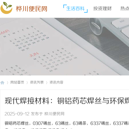
桦川便民网
生活百科
投资理财
热
网站首页
资讯列表
资讯内容
现代焊接材料：铜铝药芯焊丝与环保
桦
›
›
›
2025-09-12 发布于 桦川便民网
铜铝药芯焊丝，0307锡丝，63锡丝，63锡条，6337锡丝，6337锡