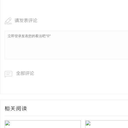
东莞莞城舒适化正畸全科 & 无痛种牙就诊避
CO2 雕刻切割机：现代
坑攻略
请发表评论
民
全部评论
网
相关阅读