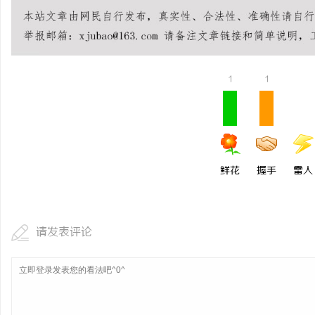
商标买卖：：如何把握机遇与规避风险
东莞莞城舒适化正畸全科 
坑攻略
民
1
1
鲜花
握手
雷人
网
请发表评论