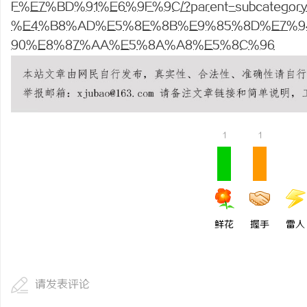
F%E7%BD%91%E6%9F%9C/?parent-subcategory-id
武汉配眼镜 上海配眼镜
商标买卖：：如何把握机
%E4%B8%AD%E5%8E%8B%E9%85%8D%E7%9
90%E8%87%AA%E5%8A%A8%E5%8C%96
民
1
1
网
鲜花
握手
雷人
请发表评论