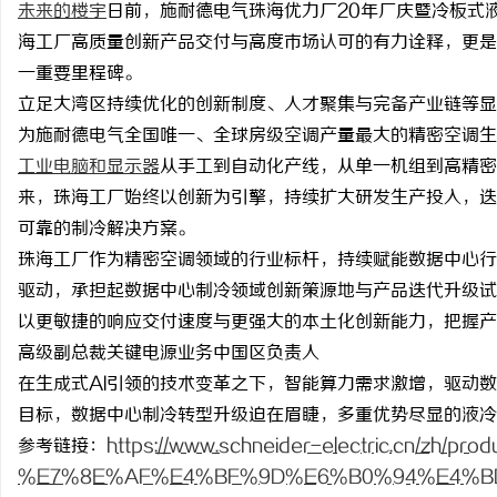
未来的楼宇
日前，施耐德电气珠海优力厂
20年厂庆暨冷板式
海工厂高质量创新产品交付与高度市场认可的有力诠释，更是
一重要里程碑。
立足大湾区持续优化的创新制度、人才聚集与完备产业链等显
为施耐德电气全国唯一、全球房级空调产量最大的精密空调生
川
工业电脑和显示器
从手工到自动化产线，从单一机组到高精密
来，珠海工厂始终以创新为引擎，持续扩大研发生产投入，迭
可靠的制冷解决方案。
珠海工厂作为精密空调领域的行业标杆，持续赋能数据中心行
驱动，承担起数据中心制冷领域创新策源地与产品迭代升级试
以更敏捷的响应交付速度与更强大的本土化创新能力，把握产
高级副总裁关键电源业务中国区负责人
便
在生成式
AI引领的技术变革之下，智能算力需求激增，驱动
目标，数据中心制冷转型升级迫在眉睫，多重优势尽显的液冷
参考链接：
https://www.schneider-electric.cn/zh/pr
%E7%8E%AF%E4%BF%9D%E6%B0%94%E4%B